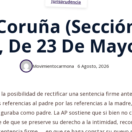
Jurisprudencia
Coruña (sección
, De 23 De May
Movimientocarmona
6 Agosto, 2026
 la posibilidad de rectificar una sentencia firme an
las referencias al padre por las referencias a la madre
figuraba como padre. La AP sostiene que si bien no 
te de que se preserve su derecho a la intimidad, rec
 sentencia firme ..., en que se haga constar su nuevo