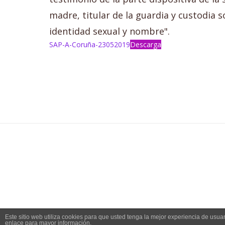
madre, titular de la guardia y custodia s
identidad sexual y nombre".
SAP-A-Coruña-23052019
Descarga
Este sitio web utiliza cookies para que usted tenga la mejor experiencia de us
enlace para mayor información.