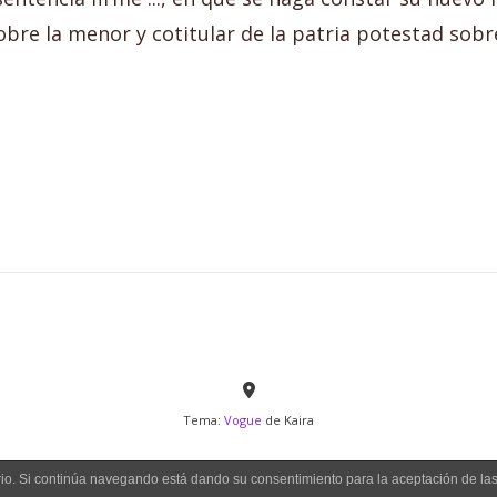
obre la menor y cotitular de la patria potestad sobre
Tema:
Vogue
de Kaira
uario. Si continúa navegando está dando su consentimiento para la aceptación de l