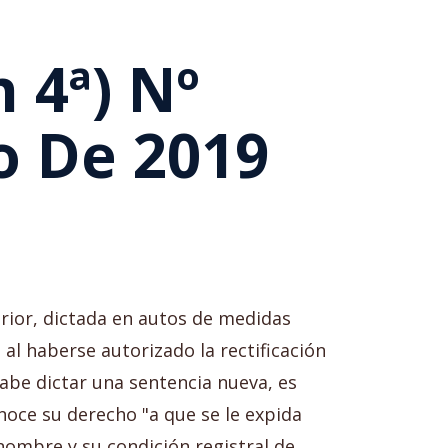
 4ª) Nº
o De 2019
terior, dictada en autos de medidas
, al haberse autorizado la rectificación
cabe dictar una sentencia nueva, es
onoce su derecho "a que se le expida
 nombre y su condición registral de