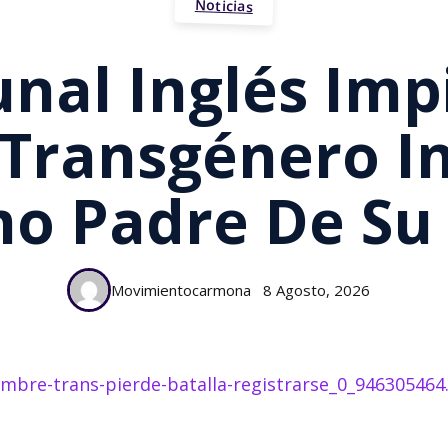
Noticias
unal Inglés Imp
ransgénero In
o Padre De Su 
Movimientocarmona
8 Agosto, 2026
ombre-trans-pierde-batalla-registrarse_0_946305464