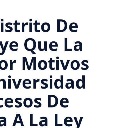
istrito De
ye Que La
Por Motivos
niversidad
cesos De
a A La Ley