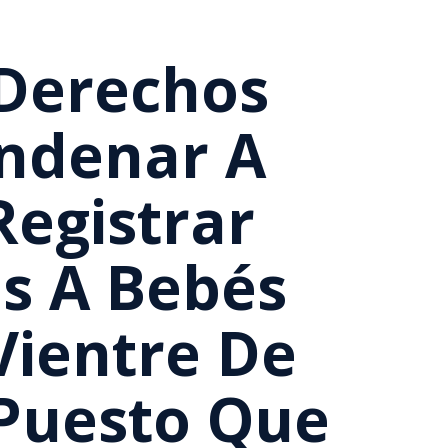
 Derechos
ndenar A
Registrar
s A Bebés
Vientre De
, Puesto Que