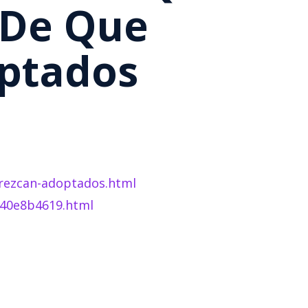
 De Que
ptados
parezcan-adoptados.html
740e8b4619.html