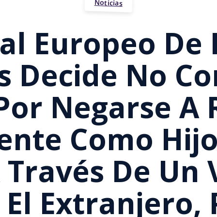
Noticias
nal Europeo De
 Decide No Co
Por Negarse A 
ente Como Hijo
 Través De Un 
 El Extranjero