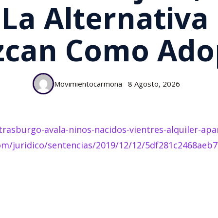
 La Alternativa
zcan Como Ado
Movimientocarmona
8 Agosto, 2026
trasburgo-avala-ninos-nacidos-vientres-alquiler-a
om/juridico/sentencias/2019/12/12/5df281c2468aeb