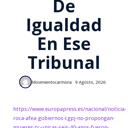
De
Igualdad
En Ese
Tribunal
Movimientocarmona
9 Agosto, 2026
https://www.europapress.es/nacional/noticia-
roca-afea-gobiernos-cgpj-no-propongan-
mujeres-tc-unicas-seis-40-anos-fueron-