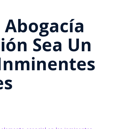
a Abogacía
ión Sea Un
 Inminentes
es