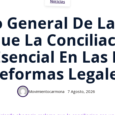
Noticias
o General De L
ue La Conciliac
sencial En Las
eformas Legal
Movimientocarmona
7 Agosto, 2026