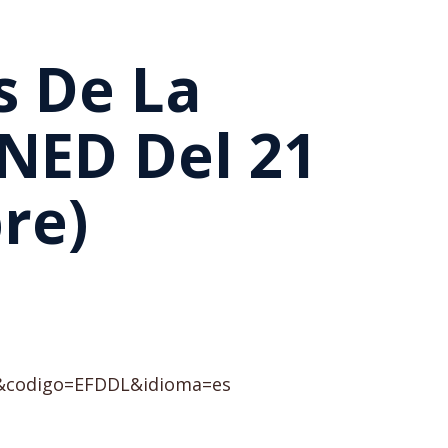
s De La
NED Del 21
re)
020&codigo=EFDDL&idioma=es