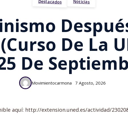
Destacados
Noticias
inismo Despué
(curso De La U
 25 De Septiemb
Movimientocarmona
7 Agosto, 2026
nible aquí: http://extension.uned.es/actividad/23