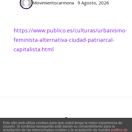
Movimientocarmona
9 Agosto, 2026
https://www.publico.es/culturas/urbanismo-
feminista-alternativa-ciudad-patriarcal-
capitalista.html
Este sitio web utiliza cookies para que usted tenga la mejor experiencia de
usuario. Si continúa navegando está dando su consentimiento para la
Tema:
Vogue
de Kaira
aceptación de las mencionadas cookies y la aceptación de nuestra
política de