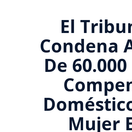
El Trib
Condena A
De 60.000
Compens
Doméstic
Mujer 