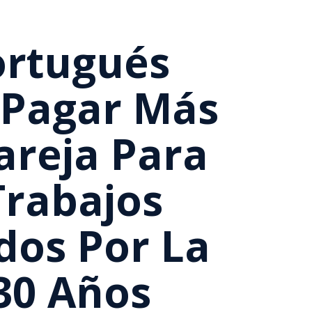
ortugués
 Pagar Más
areja Para
Trabajos
os Por La
30 Años