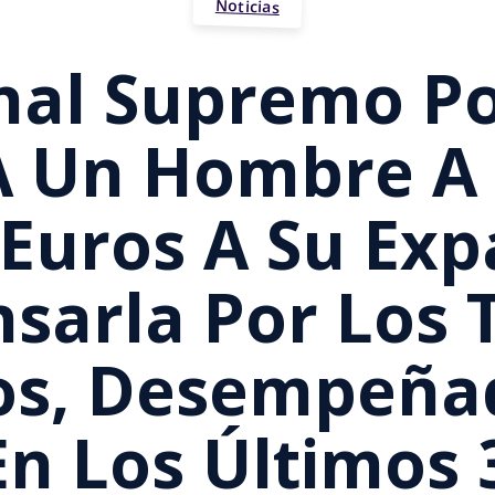
Noticias
unal Supremo P
 Un Hombre A
 Euros A Su Exp
arla Por Los 
os, Desempeñad
En Los Últimos 