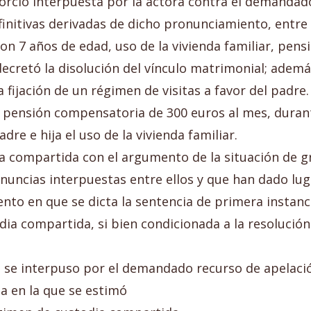
rcio interpuesta por la actora contra el demandado, 
initivas derivadas de dicho pronunciamiento, entre la
n 7 años de edad, uso de la vivienda familiar, pens
decretó la disolución del vínculo matrimonial; ademá
la fijación de un régimen de visitas a favor del padr
 pensión compensatoria de 300 euros al mes, duran
e e hija el uso de la vivienda familiar.
a compartida con el argumento de la situación de gr
enuncias interpuestas entre ellos y que han dado lu
to en que se dicta la sentencia de primera instancia
odia compartida, si bien condicionada a la resolució
a se interpuso por el demandado recurso de apelació
ia en la que se estimó