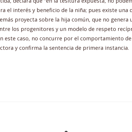
artida, declara que "en la tesitura expuesta, no pod
a el interés y beneficio de la niña; pues existe un
demás proyecta sobre la hija común, que no genera u
entre los progenitores y un modelo de respeto recí
n este caso, no concurre por el comportamiento del
ctora y confirma la sentencia de primera instancia.