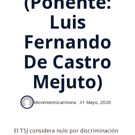
(Ponente:
Luis
Fernando
De Castro
Mejuto)
Movimientocarmona
31 Mayo, 2026
El TSJ considera nulo por discriminación