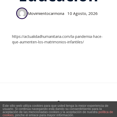
Movimientocarmona
10 Agosto, 2026
https://actualidadhumanitaria.com/la-pandemia-hace-
que-aumenten-los-matrimonios-infantiles/
Este sitio web utiliza cookies para que usted tenga la mejor experiencia de
usuario. Si continúa navegando está dando su consentimiento para la
Tema:
Vogue
de Kaira
aceptación de las mencionadas cookies y la aceptación de nuestra
política de
cookies
, pinche el enlace para mayor información.