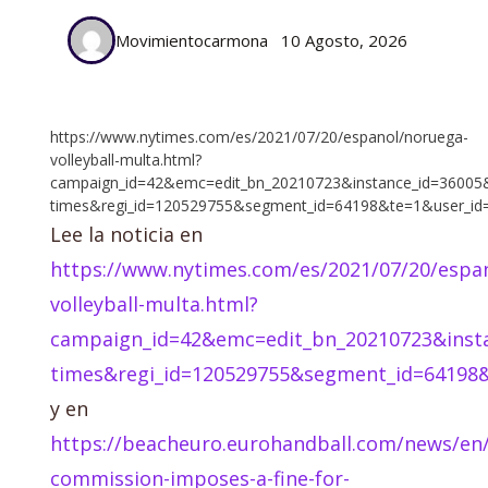
Movimientocarmona
10 Agosto, 2026
https://www.nytimes.com/es/2021/07/20/espanol/noruega-
volleyball-multa.html?
campaign_id=42&emc=edit_bn_20210723&instance_id=36005&
times&regi_id=120529755&segment_id=64198&te=1&user_i
Lee la noticia en
https://www.nytimes.com/es/2021/07/20/espa
volleyball-multa.html?
campaign_id=42&emc=edit_bn_20210723&insta
times&regi_id=120529755&segment_id=64198
y en
https://beacheuro.eurohandball.com/news/en/d
commission-imposes-a-fine-for-