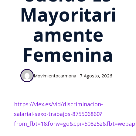
Mayoritari
Amente
Femenina
Movimientocarmona
7 Agosto, 2026
https://vlex.es/vid/discriminacion-
salarial-sexo-trabajos-875506860?
from_fbt=1&forw=go&cpi=508252&fbt=webap