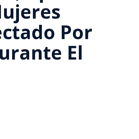
Mujeres
ectado Por
urante El
o