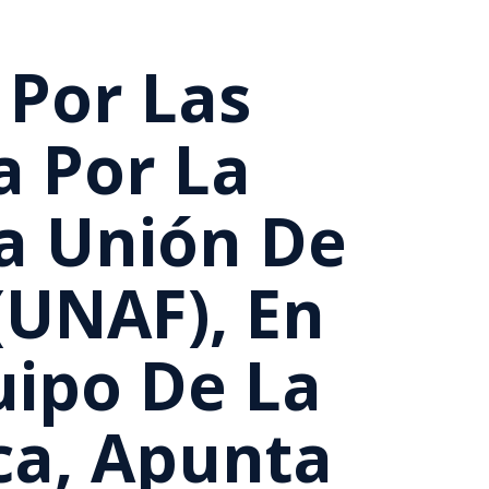
 Por Las
a Por La
La Unión De
(UNAF), En
uipo De La
ca, Apunta