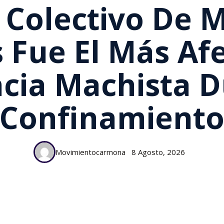
 Colectivo De 
 Fue El Más Af
ncia Machista D
Confinamient
Movimientocarmona
8 Agosto, 2026