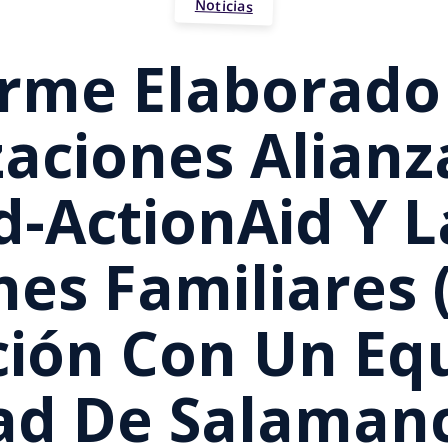
Noticias
rme Elaborado
aciones Alianz
d-ActionAid Y 
nes Familiares 
ión Con Un Eq
ad De Salaman