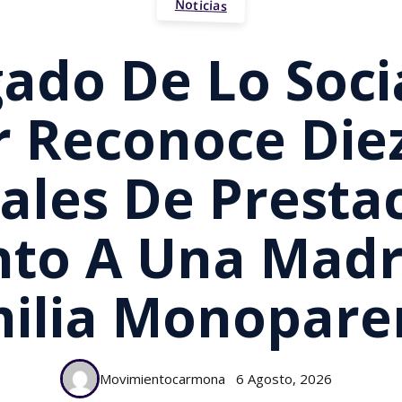
Noticias
gado De Lo Soci
r Reconoce Die
ales De Presta
to A Una Madr
ilia Monopare
Movimientocarmona
6 Agosto, 2026