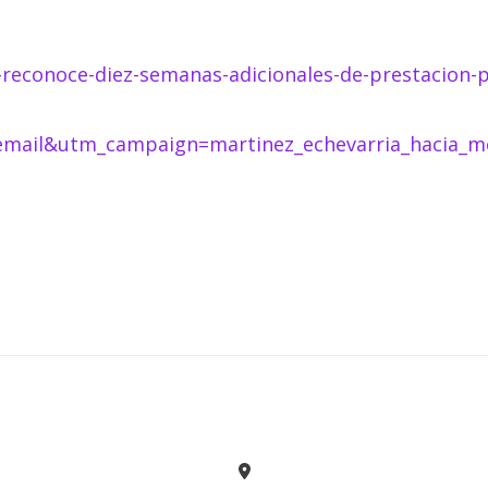
z-reconoce-diez-semanas-adicionales-de-prestacion-
il&utm_campaign=martinez_echevarria_hacia_mese