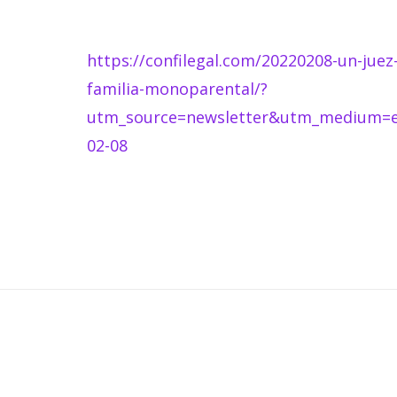
https://confilegal.com/20220208-un-jue
familia-monoparental/?
utm_source=newsletter&utm_medium=ema
02-08