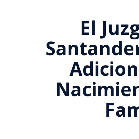
El Juz
Santande
Adicion
Nacimien
Fam