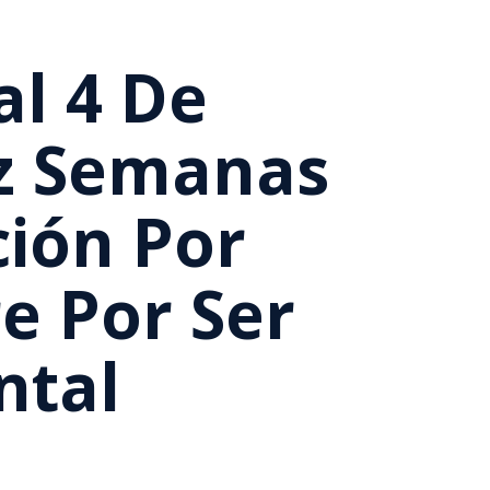
al 4 De
z Semanas
ción Por
e Por Ser
ntal