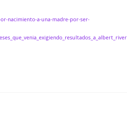
por-nacimiento-a-una-madre-por-ser-
s_que_venia_exigiendo_resultados_a_albert_rive