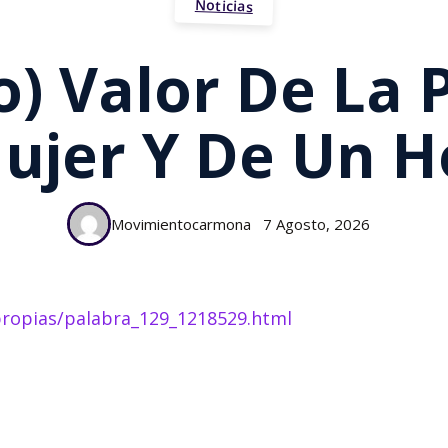
Noticias
to) Valor De La
ujer Y De Un 
Movimientocarmona
7 Agosto, 2026
-propias/palabra_129_1218529.html