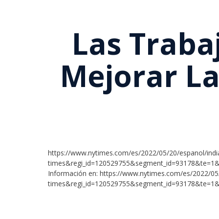
Las Traba
Mejorar La
https://www.nytimes.com/es/2022/05/20/espanol/ind
times&regi_id=120529755&segment_id=93178&te=1
Información en: https://www.nytimes.com/es/2022/0
times&regi_id=120529755&segment_id=93178&te=1