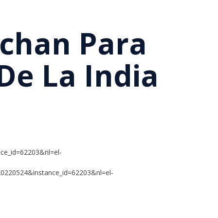
uchan Para
De La India
ce_id=62203&nl=el-
_20220524&instance_id=62203&nl=el-