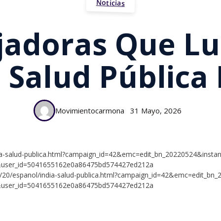
Noticias
jadoras Que L
 Salud Pública 
Movimientocarmona
31 Mayo, 2026
ia-salud-publica.html?campaign_id=42&emc=edit_bn_20220524&instan
&user_id=5041655162e0a86475bd574427ed212a
5/20/espanol/india-salud-publica.html?campaign_id=42&emc=edit_bn
&user_id=5041655162e0a86475bd574427ed212a