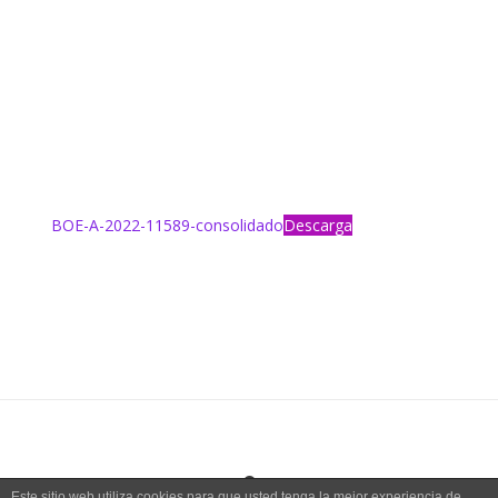
BOE-A-2022-11589-consolidado
Descarga
Este sitio web utiliza cookies para que usted tenga la mejor experiencia de