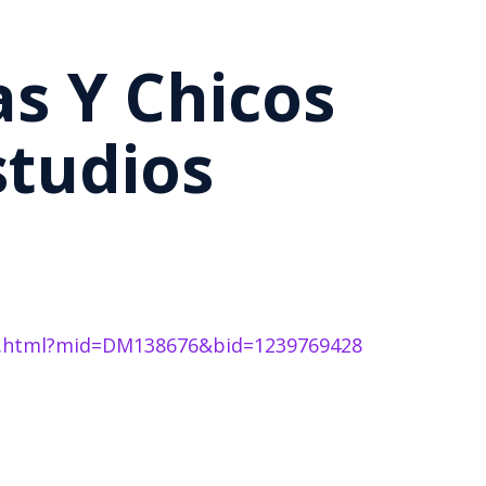
as Y Chicos
studios
des.html?mid=DM138676&bid=1239769428