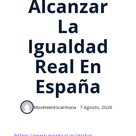
Alcanzar
La
Igualdad
Real En
España
Movimientocarmona
7 Agosto, 2026
https://www.newtral.es/gritos-