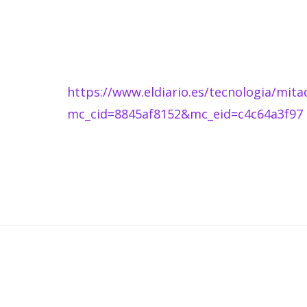
https://www.eldiario.es/tecnologia/mita
mc_cid=8845af8152&mc_eid=c4c64a3f97