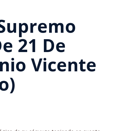
l Supremo
De 21 De
nio Vicente
o)