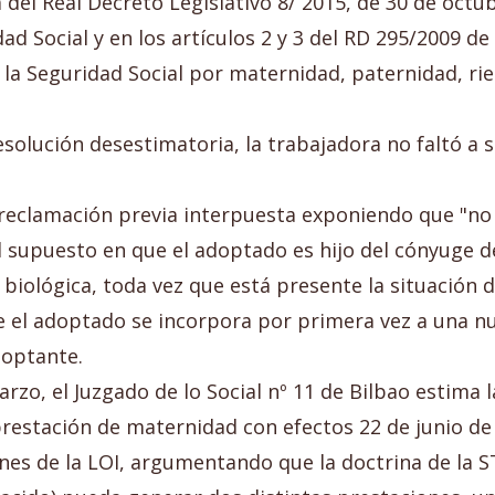
 del Real Decreto Legislativo 8/ 2015, de 30 de octu
ad Social y en los artículos 2 y 3 del RD 295/2009 de
la Seguridad Social por maternidad, paternidad, ri
Resolución desestimatoria, la trabajadora no faltó a
a reclamación previa interpuesta exponiendo que "no
l supuesto en que el adoptado es hijo del cónyuge 
biológica, toda vez que está presente la situación 
 el adoptado se incorpora por primera vez a una nue
doptante.
zo, el Juzgado de lo Social nº 11 de Bilbao estima 
estación de maternidad con efectos 22 de junio de 2
iones de la LOI, argumentando que la doctrina de la