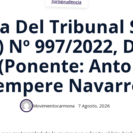
Jurisprudencia
a Del Tribuna
ª) Nº 997/2022, 
(Ponente: Anto
empere Navarr
Movimientocarmona
7 Agosto, 2026