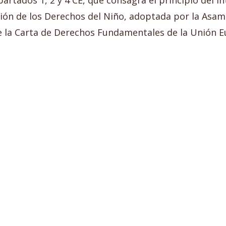
apartados 1, 2 y 4 CE, que consagra el principio del 
nción de los Derechos del Niño, adoptada por la Asam
de la Carta de Derechos Fundamentales de la Unión Eur