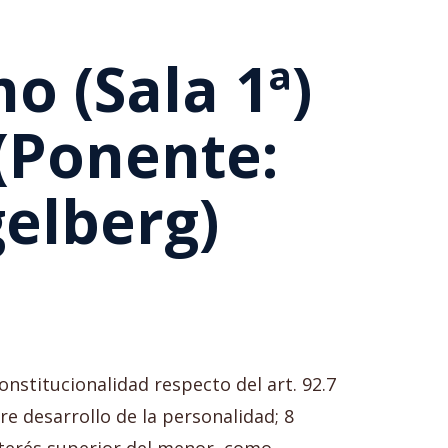
o (Sala 1ª)
(Ponente:
gelberg)
onstitucionalidad respecto del art. 92.7
bre desarrollo de la personalidad; 8