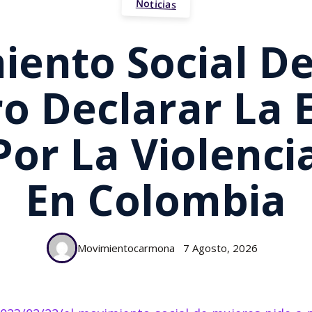
Noticias
iento Social D
ro Declarar La
Por La Violenci
En Colombia
Movimientocarmona
7 Agosto, 2026