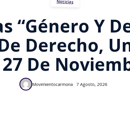
Noticias
s “Género Y D
 De Derecho, Un
 27 De Noviem
Movimientocarmona
7 Agosto, 2026