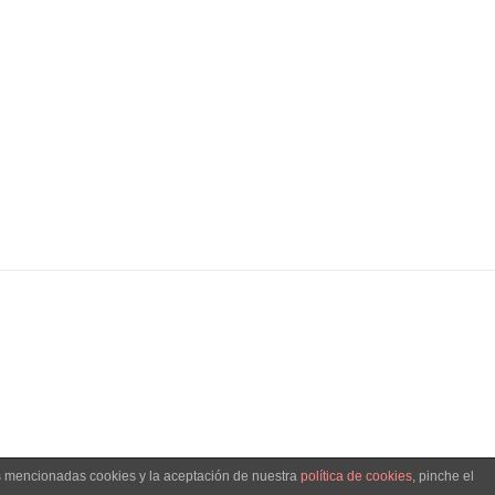
as mencionadas cookies y la aceptación de nuestra
política de cookies
, pinche el