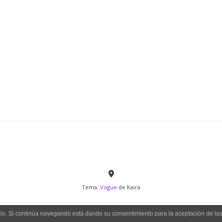
Tema:
Vogue
de Kaira
uario. Si continúa navegando está dando su consentimiento para la aceptación de l