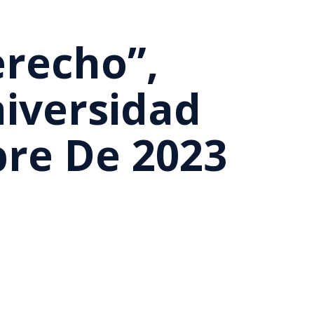
erecho”,
iversidad
bre De 2023