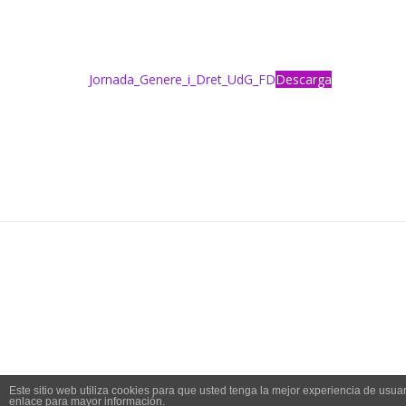
Jornada_Genere_i_Dret_UdG_FD
Descarga
Este sitio web utiliza cookies para que usted tenga la mejor experiencia de us
enlace para mayor información.