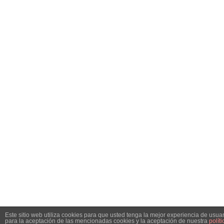
Este sitio web utiliza cookies para que usted tenga la mejor experiencia de usu
para la aceptación de las mencionadas cookies y la aceptación de nuestra
polít