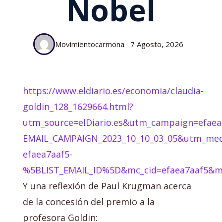
Nobel
Movimientocarmona
7 Agosto, 2026
https://www.eldiario.es/economia/claudia-
goldin_128_1629664.html?
utm_source=elDiario.es&utm_campaign=efaea
EMAIL_CAMPAIGN_2023_10_10_03_05&utm_me
efaea7aaf5-
%5BLIST_EMAIL_ID%5D&mc_cid=efaea7aaf5&mc
Y una reflexión de Paul Krugman acerca
de la concesión del premio a la
profesora Goldin: