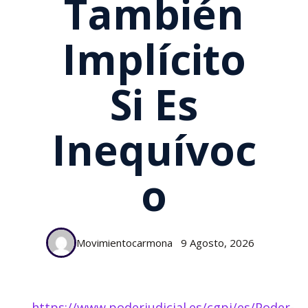
También
Implícito
Si Es
Inequívoc
O
Movimientocarmona
9 Agosto, 2026
https://www.poderjudicial.es/cgpj/es/Poder-