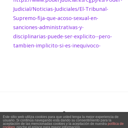
Judicial/Noticias-Judiciales/El-Tribunal-
Supremo-fija-que-acoso-sexual-en-
sanciones-administrativas-y-
disciplinarias-puede-ser-explicito--pero-
tambien-implicito-si-es-inequivoco-
Este sitio web utiliza cookies para que usted tenga la mejor experiencia de
usuario. Si continúa navegando está dando su consentimiento para la
Tema:
Vogue
de Kaira
aceptación de las mencionadas cookies y la aceptación de nuestra
política de
cookies
, pinche el enlace para mayor información.