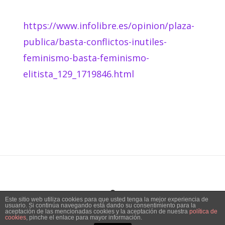
https://www.infolibre.es/opinion/plaza-
publica/basta-conflictos-inutiles-
feminismo-basta-feminismo-
elitista_129_1719846.html
Este sitio web utiliza cookies para que usted tenga la mejor experiencia de
usuario. Si continúa navegando está dando su consentimiento para la
Tema:
Vogue
de Kaira
aceptación de las mencionadas cookies y la aceptación de nuestra
política de
cookies
, pinche el enlace para mayor información.