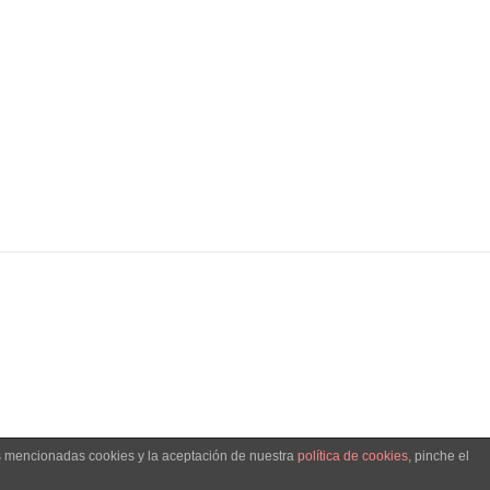
as mencionadas cookies y la aceptación de nuestra
política de cookies
, pinche el