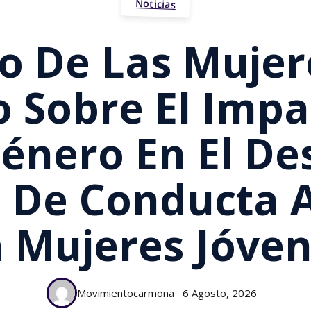
Noticias
uto De Las Mujer
o Sobre El Impa
énero En El De
 De Conducta 
 Mujeres Jóve
Movimientocarmona
6 Agosto, 2026