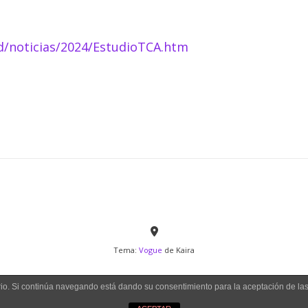
d/noticias/2024/EstudioTCA.htm
Tema:
Vogue
de Kaira
uario. Si continúa navegando está dando su consentimiento para la aceptación de l