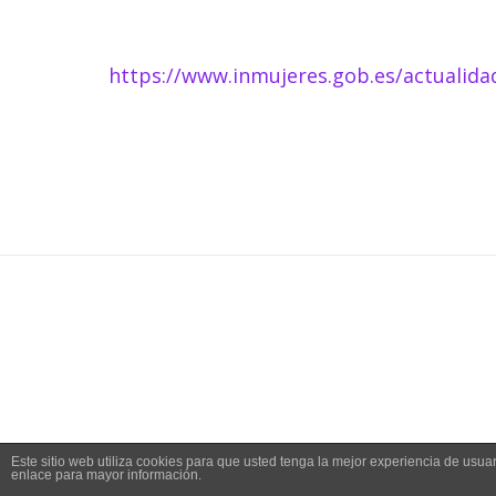
https://www.inmujeres.gob.es/actualida
Este sitio web utiliza cookies para que usted tenga la mejor experiencia de us
enlace para mayor información.