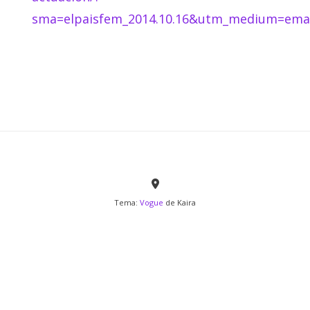
sma=elpaisfem_2014.10.16&utm_medium=emai
Tema:
Vogue
de Kaira