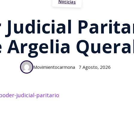
Noticias
Judicial Parita
 Argelia Quera
Movimientocarmona
7 Agosto, 2026
oder-judicial-paritario