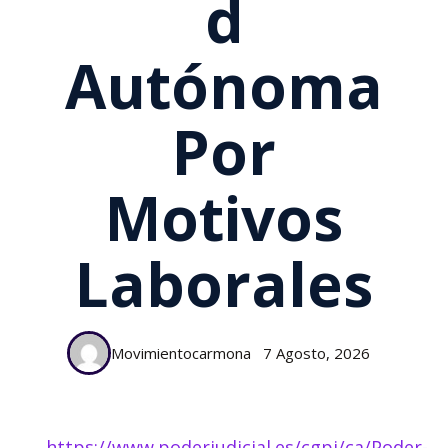
D
Autónoma
Por
Motivos
Laborales
Movimientocarmona
7 Agosto, 2026
https://www.poderjudicial.es/cgpj/ca/Poder-