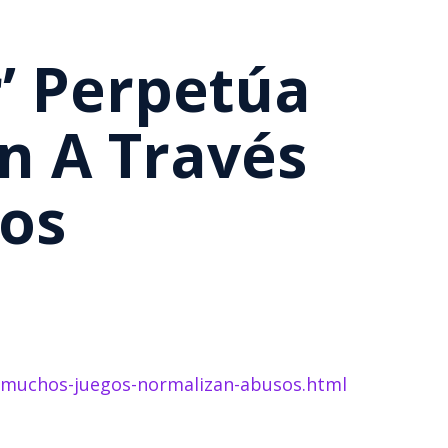
’ Perpetúa
ón A Través
gos
n-muchos-juegos-normalizan-abusos.html