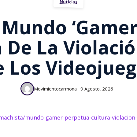
Noticias
 Mundo ‘gamer
 De La Violaci
 Los Videojue
Movimientocarmona
9 Agosto, 2026
a-machista/mundo-gamer-perpetua-cultura-violacio