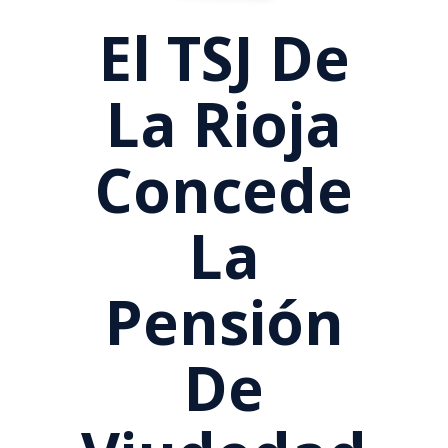
El TSJ De
La Rioja
Concede
La
Pensión
De