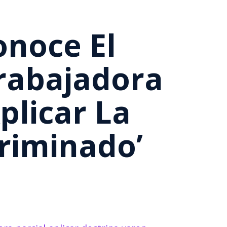
onoce El
rabajadora
plicar La
criminado’