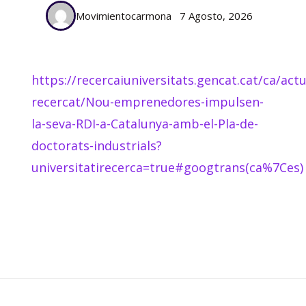
Movimientocarmona
7 Agosto, 2026
https://recercaiuniversitats.gencat.cat/ca/actua
recercat/Nou-emprenedores-impulsen-
la-seva-RDI-a-Catalunya-amb-el-Pla-de-
doctorats-industrials?
universitatirecerca=true#googtrans(ca%7Ces)