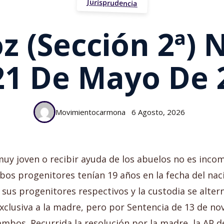
Jurisprudencia
z (Sección 2ª) N
21 De Mayo De 
Movimientocarmona
6 Agosto, 2026
uy joven o recibir ayuda de los abuelos no es inco
bos progenitores tenían 19 años en la fecha del nac
n sus progenitores respectivos y la custodia se alt
 exclusiva a la madre, pero por Sentencia de 13 de 
mbos. Recurrida la resolución por la madre, la AP d