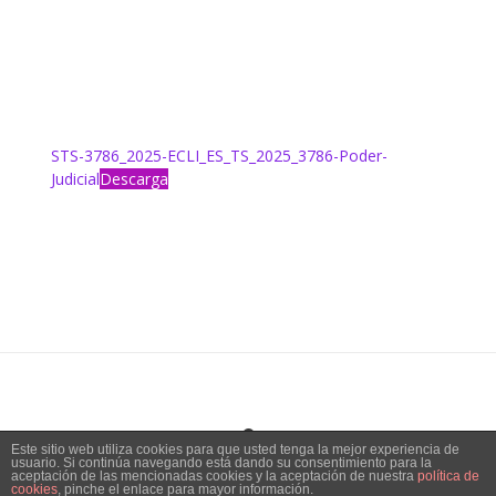
STS-3786_2025-ECLI_ES_TS_2025_3786-Poder-
Judicial
Descarga
Este sitio web utiliza cookies para que usted tenga la mejor experiencia de
usuario. Si continúa navegando está dando su consentimiento para la
Tema:
Vogue
de Kaira
aceptación de las mencionadas cookies y la aceptación de nuestra
política de
cookies
, pinche el enlace para mayor información.