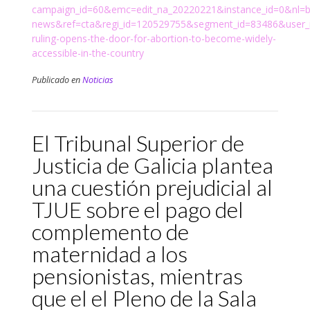
campaign_id=60&emc=edit_na_20220221&instance_id=0&nl=b
news&ref=cta&regi_id=120529755&segment_id=83486&user
ruling-opens-the-door-for-abortion-to-become-widely-
accessible-in-the-country
Publicado en
Noticias
El Tribunal Superior de
Justicia de Galicia plantea
una cuestión prejudicial al
TJUE sobre el pago del
complemento de
maternidad a los
pensionistas, mientras
que el el Pleno de la Sala