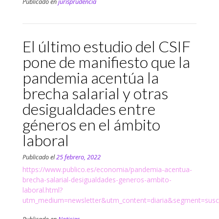
Publicado en
jurisprudencia
El último estudio del CSIF
pone de manifiesto que la
pandemia acentúa la
brecha salarial y otras
desigualdades entre
géneros en el ámbito
laboral
Publicado el
25 febrero, 2022
https://www.publico.es/economia/pandemia-acentua-
brecha-salarial-desigualdades-generos-ambito-
laboral.html?
utm_medium=newsletter&utm_content=diaria&segment=sus