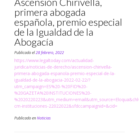
Ascensión Chirivella,
primera abogada
española, premio especial
de la Igualdad de la
Abogacía
Publicado el
28 febrero, 2022
https://www.legaltoday.com/actualidad-
juridica/noticias-de-derecho/ascension-chirivella-
primera-abogada-espanola-premio-especial-de-la-
igualdad-de-la-abogacia-2022-02-22/?
utm_campaign=ES%20-%20FID%20-
%20GAZETA%20INSTITUCIONES%20-
%2020220223&utm_medium=email&utm_source=Eloqua&chl=
cm-instituciones-22022022&sfdccampaignid=&cid=
Publicado en
Noticias