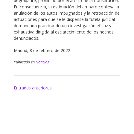
degradante, prohibido por el art. 15 de la Constitución.
En consecuencia, la estimación del amparo conlleva la
anulación de los autos impugnados y la retroacción de
actuaciones para que se le dispense la tutela judicial
demandada practicando una investigación eficaz y
exhaustiva dirigida al esclarecimiento de los hechos
denunciados.
Madrid, 8 de febrero de 2022
Publicado en
Noticias
Navegación
Entradas anteriores
de
entradas