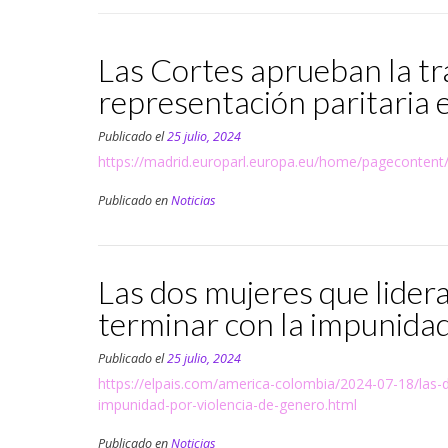
Las Cortes aprueban la tr
representación paritaria
Publicado el
25 julio, 2024
https://madrid.europarl.europa.eu/home/pageconten
Publicado en
Noticias
Las dos mujeres que lider
terminar con la impunidad
Publicado el
25 julio, 2024
https://elpais.com/america-colombia/2024-07-18/las-d
impunidad-por-violencia-de-genero.html
Publicado en
Noticias