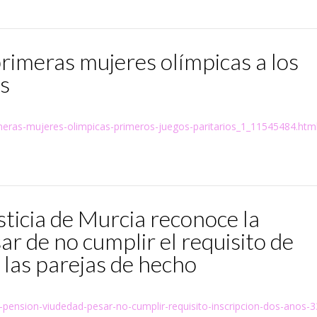
rimeras mujeres olímpicas a los
s
imeras-mujeres-olimpicas-primeros-juegos-paritarios_1_11545484.htm
sticia de Murcia reconoce la
r de no cumplir el requisito de
 las parejas de hecho
ce-pension-viudedad-pesar-no-cumplir-requisito-inscripcion-dos-anos-