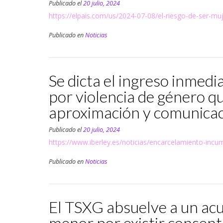
Publicado el
20 julio, 2024
https://elpais.com/us/2024-07-08/el-riesgo-de-ser-muj
Publicado en
Noticias
Se dicta el ingreso inmed
por violencia de género q
aproximación y comunicaci
Publicado el
20 julio, 2024
https://www.iberley.es/noticias/encarcelamiento-in
Publicado en
Noticias
El TSXG absuelve a un acu
menor por existir consent