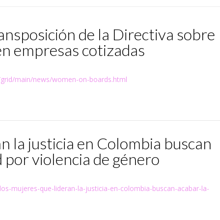
ansposición de la Directiva sobre
 en empresas cotizadas
t/grid/main/news/women-on-boards.html
an la justicia en Colombia buscan
 por violencia de género
os-mujeres-que-lideran-la-justicia-en-colombia-buscan-acabar-la-