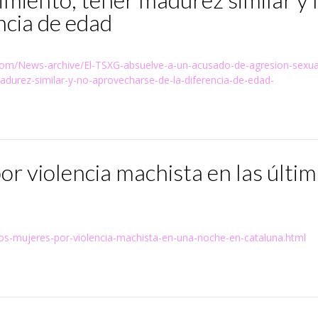
ncia de edad
sroom/News-archive/El-TSXG-absuelve-a-un-acusado-de-agresion-sexua
durez-similar-y-no-aprovecharse-de-la-diferencia-de-edad-
or violencia machista en las últi
os-mujeres-por-violencia-machista-en-una-noche-en-cataluna.html