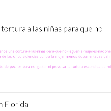
tortura a las niñas para que no
-senos-una-tortura-a-las-ninas-para-que-no-lleguen-a-mujeres-nacione
a-de-las-cinco-violencias-contra-la-mujer-menos-documentadas-del
do-de-pechos-para-no-gustar-ni-provocar-la-tortura-escondida-de-mi
n Florida