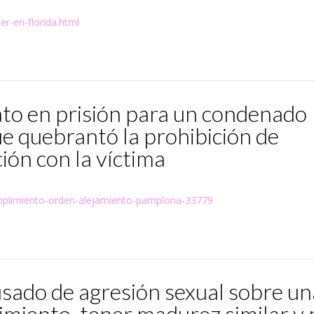
er-en-florida.html
iato en prisión para un condenado
ue quebrantó la prohibición de
ón con la víctima
cumplimiento-orden-alejamiento-pamplona-33779
sado de agresión sexual sobre un
imiento, tener madurez similar y 