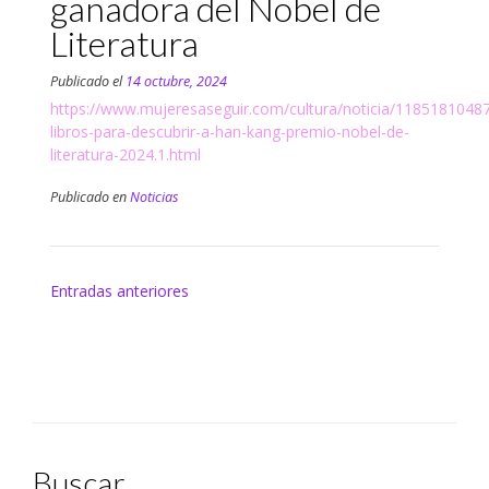
ganadora del Nobel de
Literatura
Publicado el
14 octubre, 2024
https://www.mujeresaseguir.com/cultura/noticia/1185181048
libros-para-descubrir-a-han-kang-premio-nobel-de-
literatura-2024.1.html
Publicado en
Noticias
Navegación
Entradas anteriores
de
entradas
Buscar