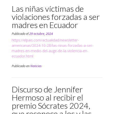
Las niñas víctimas de
violaciones forzadas a ser
madres en Ecuador
Publicado el
29 octubre, 2024
https://elpais.com/actualidad/newsletter-
americanas/2024-10-28/las-ninas-forzadas-a-ser-
madres-en-medio-del-auge-de-la-violencia-en-
ecuador.html
Publicado en
Noticias
Discurso de Jennifer
Hermoso al recibir el
premio Sócrates 2024,
que reconoce a los y las