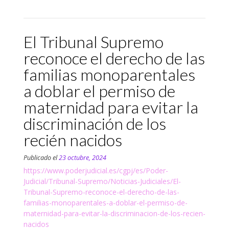
El Tribunal Supremo
reconoce el derecho de las
familias monoparentales
a doblar el permiso de
maternidad para evitar la
discriminación de los
recién nacidos
Publicado el
23 octubre, 2024
https://www.poderjudicial.es/cgpj/es/Poder-
Judicial/Tribunal-Supremo/Noticias-Judiciales/El-
Tribunal-Supremo-reconoce-el-derecho-de-las-
familias-monoparentales-a-doblar-el-permiso-de-
maternidad-para-evitar-la-discriminacion-de-los-recien-
nacidos