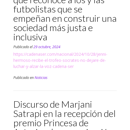
futbolistas que se
empeñan en construir una
sociedad más justa e
inclusiva
Publicado el
29 octubre, 2024
https://cadenaser.com/nacional/2024/10/28/jenni-
hermoso-recibe-el-trofeo-socrates-no-dejare-de-
luchar-y-alzar-la-voz-cadena-ser
Publicado en
Noticias
Discurso de Marjani
Satrapi en la recepción del
premio Princesa de