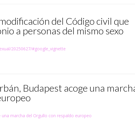
odificación del Código civil que
nio a personas del mismo sexo
sexual/20250627/#google_vignette
 Orbán, Budapest acoge una march
 europeo
e una marcha del Orgullo con respaldo europeo