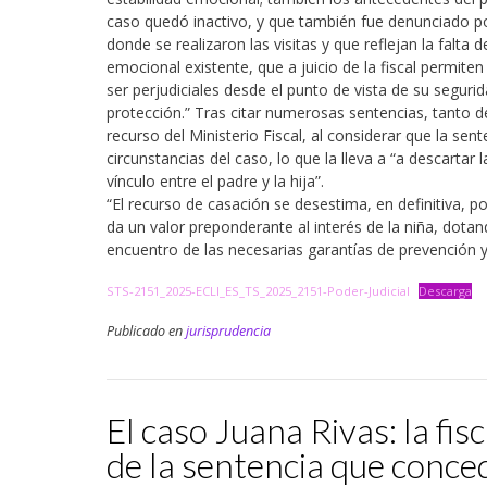
caso quedó inactivo, y que también fue denunciado por
donde se realizaron las visitas y que reflejan la falta 
emocional existente, que a juicio de la fiscal permiten
ser perjudiciales desde el punto de vista de su segurid
protección.” Tras citar numerosas sentencias, tanto d
recurso del Ministerio Fiscal, al considerar que la se
circunstancias del caso, lo que la lleva a “a descartar l
vínculo entre el padre y la hija”.
“El recurso de casación se desestima, en definitiva, 
da un valor preponderante al interés de la niña, dota
encuentro de las necesarias garantías de prevención y
STS-2151_2025-ECLI_ES_TS_2025_2151-Poder-Judicial
Descarga
Publicado en
jurisprudencia
El caso Juana Rivas: la fisc
de la sentencia que conced