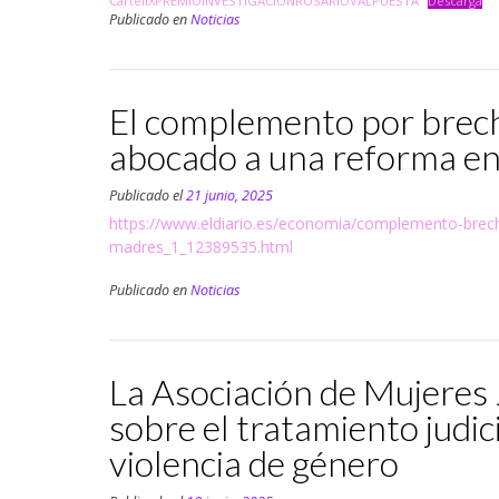
CartelIXPREMIOINVESTIGACIONROSARIOVALPUESTA
Descarga
Publicado en
Noticias
El complemento por brech
abocado a una reforma ent
Publicado el
21 junio, 2025
https://www.eldiario.es/economia/complemento-brec
madres_1_12389535.html
Publicado en
Noticias
La Asociación de Mujeres 
sobre el tratamiento judic
violencia de género