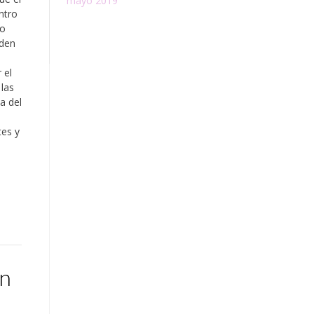
mayo 2019
ntro
lo
eden
 el
 las
va del
tes y
ón