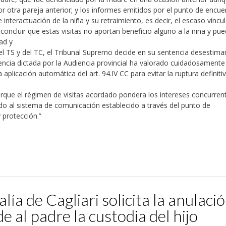
 otra pareja anterior; y los informes emitidos por el punto de encue
de interactuación de la niña y su retraimiento, es decir, el escaso víncu
 concluir que estas visitas no aportan beneficio alguno a la niña y pu
ad y
el TS y del TC, el Tribunal Supremo decide en su sentencia desestimar
ntencia dictada por la Audiencia provincial ha valorado cuidadosamente
a aplicación automática del art. 94.IV CC para evitar la ruptura definiti
porque el régimen de visitas acordado pondera los intereses concurren
ndo al sistema de comunicación establecido a través del punto de
 protección.”
alía de Cagliari solicita la anulaci
e al padre la custodia del hijo