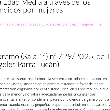
a Edad Media a través de los
endidos por mujeres
dad-media-traves-procesos-judiciales-emprendieron-mujeres.html
premo (Sala 1ª) nº 729/2025, de 
eles Parra Lucán)
r el Ministerio Fiscal contra la sentencia dictada en apelación, en l
men de visitas, suspendido en primera instancia, a favor del padre
mentación esgrimida por el Ministerio Fiscal en su recurso, en la que
erés de la menor y no valora adecuadamente las circunstancias
n cuenta la anterior condena al padre por violencia de género contra 
enor cuando era muy pequeña, lo que puede influir en su desarrollo 
padre, que fue denunciado por la madre en una ocasión anterior aunq