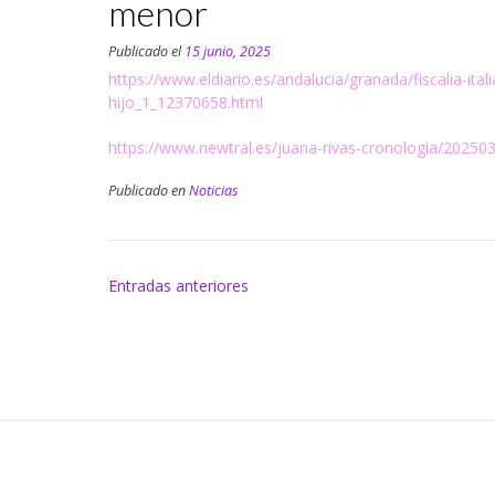
menor
Publicado el
15 junio, 2025
https://www.eldiario.es/andalucia/granada/fiscalia-ita
hijo_1_12370658.html
https://www.newtral.es/juana-rivas-cronologia/20250
Publicado en
Noticias
Navegación
Entradas anteriores
de
entradas