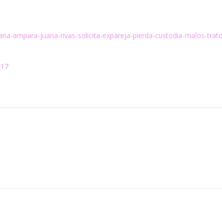
liana-ampara-juana-rivas-solicita-expareja-pierda-custodia-malos-trat
317