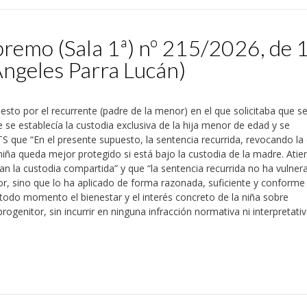
premo (Sala 1ª) nº 215/2026, de 
Ángeles Parra Lucán)
esto por el recurrente (padre de la menor) en el que solicitaba que s
e se establecía la custodia exclusiva de la hija menor de edad y se
TS que “En el presente supuesto, la sentencia recurrida, revocando la
a niña queda mejor protegido si está bajo la custodia de la madre. Atie
jan la custodia compartida” y que “la sentencia recurrida no ha vulner
nor, sino que lo ha aplicado de forma razonada, suficiente y conforme 
 todo momento el bienestar y el interés concreto de la niña sobre
rogenitor, sin incurrir en ninguna infracción normativa ni interpretati