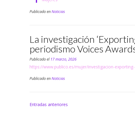
Publicado en
Noticias
La investigación ‘Exporti
periodismo Voices Award
Publicado el
17 marzo, 2026
https://www.publico.es/mujer/investigacion-exportin
Publicado en
Noticias
Navegación
Entradas anteriores
de
entradas