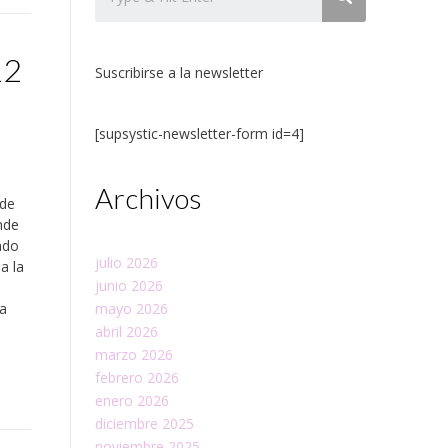
12
Suscribirse a la newsletter
[supsystic-newsletter-form id=4]
e
Archivos
 de
nde
ado
julio 2026
a la
junio 2026
va
mayo 2026
abril 2026
marzo 2026
febrero 2026
enero 2026
diciembre 2025
noviembre 2025