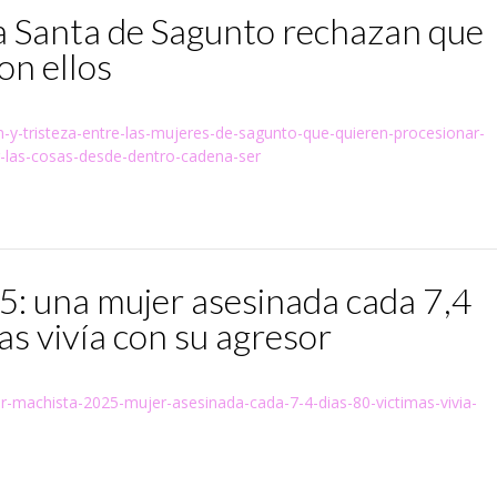
 Santa de Sagunto rechazan que
on ellos
-y-tristeza-entre-las-mujeres-de-sagunto-que-quieren-procesionar-
-las-cosas-desde-dentro-cadena-ser
5: una mujer asesinada cada 7,4
mas vivía con su agresor
or-machista-2025-mujer-asesinada-cada-7-4-dias-80-victimas-vivia-