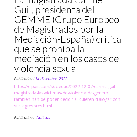
Guil, presidenta del
GEMME (Grupo Europeo
de Magistrados por la
Mediación-España) critica
que se prohíba la
mediación en los casos de
violencia sexual
Publicado el
14 diciembre, 2022
https://elpais.com/sociedad/2022-12-07/carme-guil-
magistrada-las-victimas-de-violencia-de-genero-
tambien-han-de-poder-decidir-si-quieren-dialogar-con-
sus-agresores.html
Publicado en
Noticias