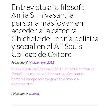
Entrevista a la filósofa
Amia Srinivasan, la
persona más joven en
acceder a la cátedra
Chichele de Teoría política
y social en el All Souls
College de Oxford
Publicado el
14 diciembre, 2022
https://elpais.com/ideas/2022-12-04/amia-srinivasan-
filosofa-las-mujeres-deben-ser-iguales-a-que-
hombres-tampoco-hay-igualdad-entre-los-
hombres.html
Publicado en
Noticias