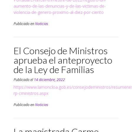
aumento-de-las-denuncias-y-de-las-victimas-de-
violencia-de-genero-proximo-al-diez-por-ciento
Publicado en
Noticias
El Consejo de Ministros
aprueba el anteproyecto
de la Ley de Familias
Publicado el
14 diciembre, 2022
https://www.lamoncloa.gob.es/consejodeministros/resumene
rp-cministros.aspx
Publicado en
Noticias
La magistrada Carme