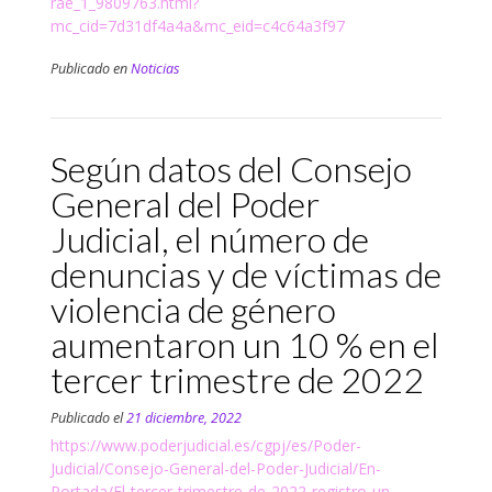
rae_1_9809763.html?
mc_cid=7d31df4a4a&mc_eid=c4c64a3f97
Publicado en
Noticias
Según datos del Consejo
General del Poder
Judicial, el número de
denuncias y de víctimas de
violencia de género
aumentaron un 10 % en el
tercer trimestre de 2022
Publicado el
21 diciembre, 2022
https://www.poderjudicial.es/cgpj/es/Poder-
Judicial/Consejo-General-del-Poder-Judicial/En-
Portada/El-tercer-trimestre-de-2022-registro-un-