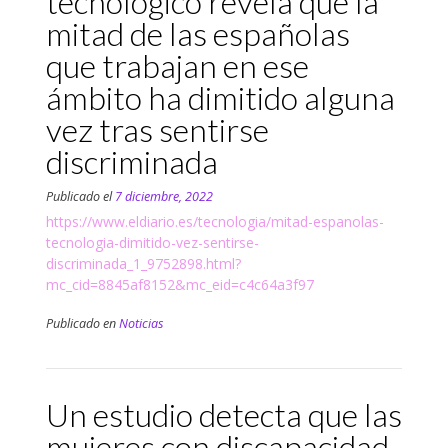
tecnológico revela que la
mitad de las españolas
que trabajan en ese
ámbito ha dimitido alguna
vez tras sentirse
discriminada
Publicado el
7 diciembre, 2022
https://www.eldiario.es/tecnologia/mitad-espanolas-
tecnologia-dimitido-vez-sentirse-
discriminada_1_9752898.html?
mc_cid=8845af8152&mc_eid=c4c64a3f97
Publicado en
Noticias
Un estudio detecta que las
mujeres con discapacidad