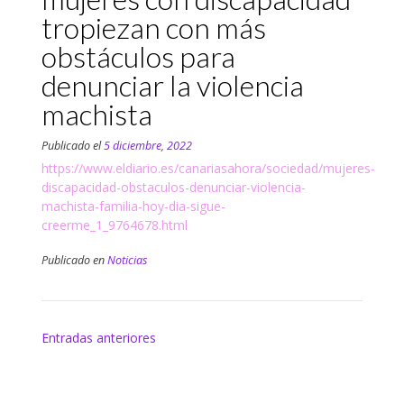
tropiezan con más
obstáculos para
denunciar la violencia
machista
Publicado el
5 diciembre, 2022
https://www.eldiario.es/canariasahora/sociedad/mujeres-
discapacidad-obstaculos-denunciar-violencia-
machista-familia-hoy-dia-sigue-
creerme_1_9764678.html
Publicado en
Noticias
Navegación
Entradas anteriores
de
entradas