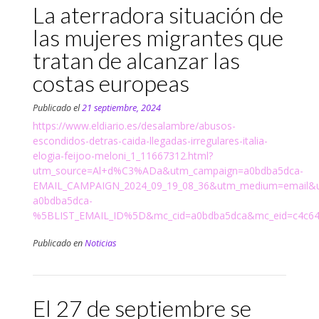
La aterradora situación de
las mujeres migrantes que
tratan de alcanzar las
costas europeas
Publicado el
21 septiembre, 2024
https://www.eldiario.es/desalambre/abusos-
escondidos-detras-caida-llegadas-irregulares-italia-
elogia-feijoo-meloni_1_11667312.html?
utm_source=Al+d%C3%ADa&utm_campaign=a0bdba5dca-
EMAIL_CAMPAIGN_2024_09_19_08_36&utm_medium=email&u
a0bdba5dca-
%5BLIST_EMAIL_ID%5D&mc_cid=a0bdba5dca&mc_eid=c4c64
Publicado en
Noticias
El 27 de septiembre se