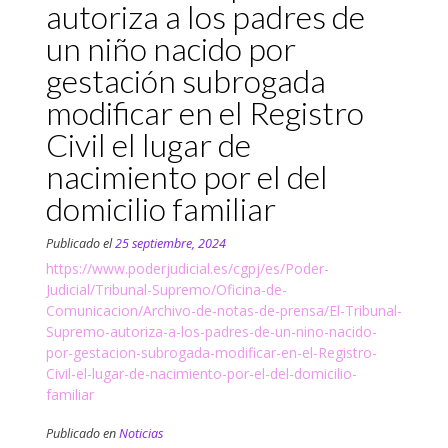
autoriza a los padres de
un niño nacido por
gestación subrogada
modificar en el Registro
Civil el lugar de
nacimiento por el del
domicilio familiar
Publicado el
25 septiembre, 2024
https://www.poderjudicial.es/cgpj/es/Poder-
Judicial/Tribunal-Supremo/Oficina-de-
Comunicacion/Archivo-de-notas-de-prensa/El-Tribunal-
Supremo-autoriza-a-los-padres-de-un-nino-nacido-
por-gestacion-subrogada-modificar-en-el-Registro-
Civil-el-lugar-de-nacimiento-por-el-del-domicilio-
familiar
Publicado en
Noticias