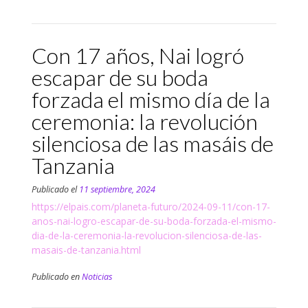
Con 17 años, Nai logró
escapar de su boda
forzada el mismo día de la
ceremonia: la revolución
silenciosa de las masáis de
Tanzania
Publicado el
11 septiembre, 2024
https://elpais.com/planeta-futuro/2024-09-11/con-17-
anos-nai-logro-escapar-de-su-boda-forzada-el-mismo-
dia-de-la-ceremonia-la-revolucion-silenciosa-de-las-
masais-de-tanzania.html
Publicado en
Noticias