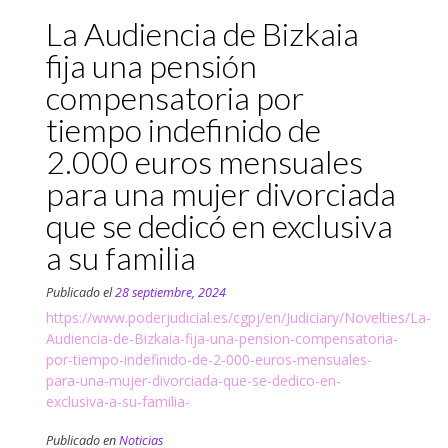
La Audiencia de Bizkaia
fija una pensión
compensatoria por
tiempo indefinido de
2.000 euros mensuales
para una mujer divorciada
que se dedicó en exclusiva
a su familia
Publicado el
28 septiembre, 2024
https://www.poderjudicial.es/cgpj/en/Judiciary/Novelties/La-
Audiencia-de-Bizkaia-fija-una-pension-compensatoria-
por-tiempo-indefinido-de-2-000-euros-mensuales-
para-una-mujer-divorciada-que-se-dedico-en-
exclusiva-a-su-familia-
Publicado en
Noticias