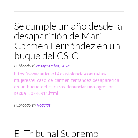
Se cumple un año desde la
desaparición de Mari
Carmen Fernández en un
buque del CSIC
Publicado el
28 septiembre, 2024
https://www.articulo14.es/violencia-contra-las-
mujeres/el-caso-de-carmen-fernandez-desaparecida-
en-un-buque-del-csic-tras-denunciar-una-agresion-
sexual-20240911.html
Publicado en
Noticias
El Tribunal Supremo