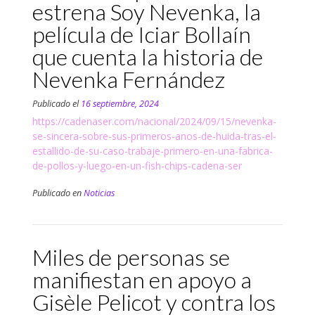
estrena Soy Nevenka, la
película de Iciar Bollaín
que cuenta la historia de
Nevenka Fernández
Publicado el
16 septiembre, 2024
https://cadenaser.com/nacional/2024/09/15/nevenka-
se-sincera-sobre-sus-primeros-anos-de-huida-tras-el-
estallido-de-su-caso-trabaje-primero-en-una-fabrica-
de-pollos-y-luego-en-un-fish-chips-cadena-ser
Publicado en
Noticias
Miles de personas se
manifiestan en apoyo a
Gisèle Pelicot y contra los