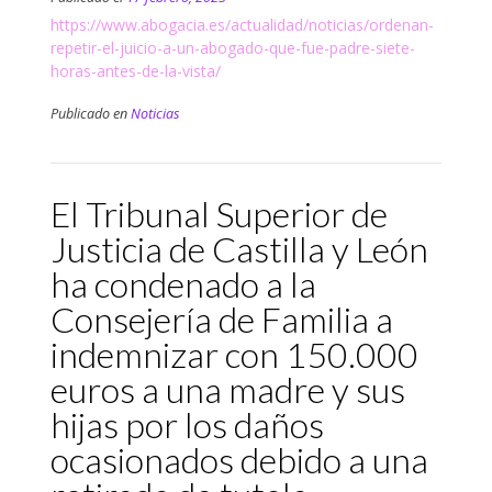
https://www.abogacia.es/actualidad/noticias/ordenan-
repetir-el-juicio-a-un-abogado-que-fue-padre-siete-
horas-antes-de-la-vista/
Publicado en
Noticias
El Tribunal Superior de
Justicia de Castilla y León
ha condenado a la
Consejería de Familia a
indemnizar con 150.000
euros a una madre y sus
hijas por los daños
ocasionados debido a una