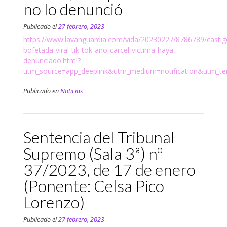
no lo denunció
Publicado el
27 febrero, 2023
https://www.lavanguardia.com/vida/20230227/8786789/castig
bofetada-viral-tik-tok-ano-carcel-victima-haya-
denunciado.html?
utm_source=app_deeplink&utm_medium=notification&utm_term
Publicado en
Noticias
Sentencia del Tribunal
Supremo (Sala 3ª) nº
37/2023, de 17 de enero
(Ponente: Celsa Pico
Lorenzo)
Publicado el
27 febrero, 2023