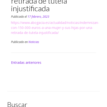
retirada de tutela
injustificada
Publicado el
17 febrero, 2023
https://www.abogacia.es/actualidad/noticias/indemnizan-
con-150-000-euros-a-una-mujer-y-sus-hijas-por-una-
retirada-de-tutela-injustificada/
Publicado en
Noticias
Navegación
Entradas anteriores
de
entradas
Buscar