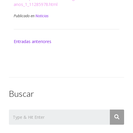
anos_1_11285978.html
Publicado en
Noticias
Navegación
Entradas anteriores
de
entradas
Buscar