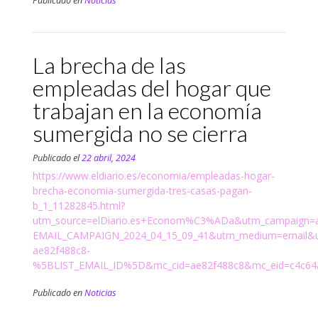
Publicado en
Noticias
La brecha de las
empleadas del hogar que
trabajan en la economía
sumergida no se cierra
Publicado el
22 abril, 2024
https://www.eldiario.es/economia/empleadas-hogar-
brecha-economia-sumergida-tres-casas-pagan-
b_1_11282845.html?
utm_source=elDiario.es+Econom%C3%ADa&utm_campaign=a
EMAIL_CAMPAIGN_2024_04_15_09_41&utm_medium=email&u
ae82f488c8-
%5BLIST_EMAIL_ID%5D&mc_cid=ae82f488c8&mc_eid=c4c64
Publicado en
Noticias