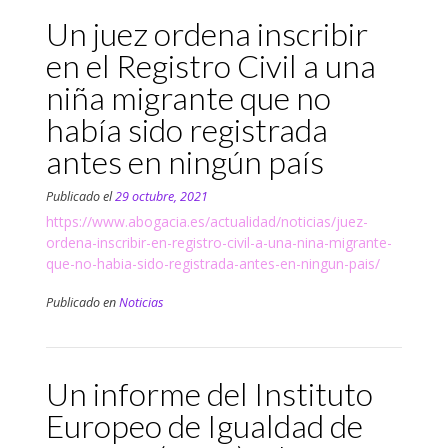
Un juez ordena inscribir
en el Registro Civil a una
niña migrante que no
había sido registrada
antes en ningún país
Publicado el
29 octubre, 2021
https://www.abogacia.es/actualidad/noticias/juez-
ordena-inscribir-en-registro-civil-a-una-nina-migrante-
que-no-habia-sido-registrada-antes-en-ningun-pais/
Publicado en
Noticias
Un informe del Instituto
Europeo de Igualdad de