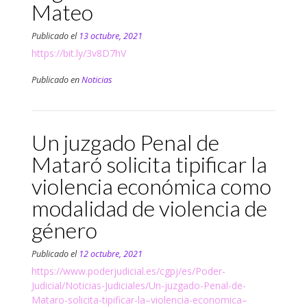
Mateo
Publicado el
13 octubre, 2021
https://bit.ly/3v8D7hV
Publicado en
Noticias
Un juzgado Penal de
Mataró solicita tipificar la
violencia económica como
modalidad de violencia de
género
Publicado el
12 octubre, 2021
https://www.poderjudicial.es/cgpj/es/Poder-
Judicial/Noticias-Judiciales/Un-juzgado-Penal-de-
Mataro-solicita-tipificar-la–violencia-economica–